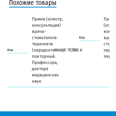
Похожие товары
Прием (осмотр,
Прие
консультация)
(осмо
врача-
консу
стоматолога-
врача
Код
терапевта
стома
B01.065.001.04
(пародонтолога)
7,000
₽
хирур
Код
повторный.
перв
Профессора,
доктора
медицинских
наук