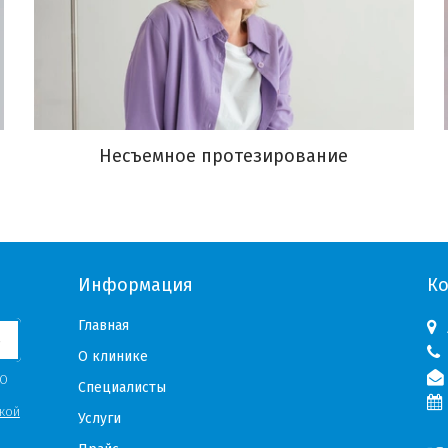
Несъемное протезирование
Информация
К
Главная
Ь
О клинике
«О
Специалисты
кой
Услуги