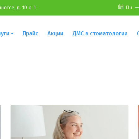
оссе, д. 10 к. 1
Пн. —
луги
Прайс
Акции
ДМС в стоматологии