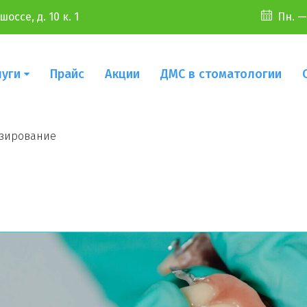
оссе, д. 10 к. 1
Пн. —
луги
Прайс
Акции
ДМС в стоматологии
езирование