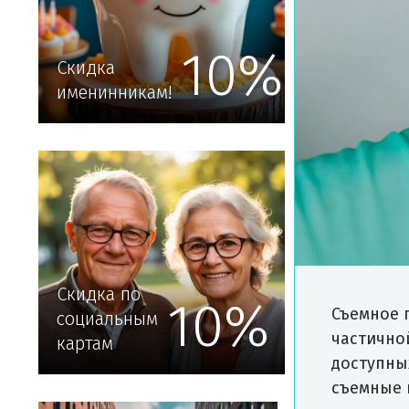
10%
Скидка
именинникам!
Скидка по
10%
Съемное 
социальным
частично
картам
доступны
съемные 