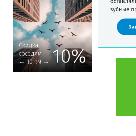
оставлял
зубные п
За
Скидка
10%
соседям
← 10 км →