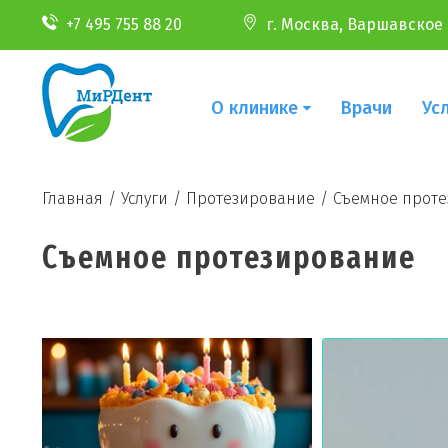
+7 495 755 88 20
г. Москва, Варшавское ш
О клинике
Врачи
Ус
Главная
/
Услуги
/
Протезирование
/
Съемное прот
Съемное протезирование