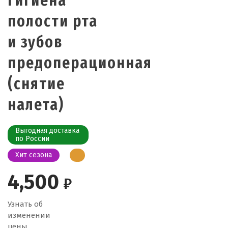
гигиена
полости рта
и зубов
предоперационная
(снятие
налета)
Выгодная доставка
по России
Хит сезона
4,500
₽
Узнать об
изменении
цены