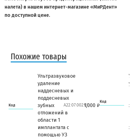
налета) в нашем интернет-магазине «МиРДент»
по доступной цене.
Похожие товары
Ультразвуковое
Уль
удаление
уд
наддесневых и
на
поддесневых
по
Код
А22.07.002.01
зубных
1,000
₽
зу
Код
отложений в
в о
области 1
пр
имплантата с
зуб
помощью УЗ