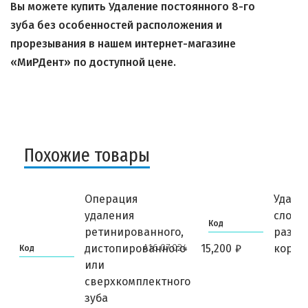
Вы можете купить Удаление постоянного 8-го
зуба без особенностей расположения и
прорезывания в нашем интернет-магазине
«МиРДент» по доступной цене.
Похожие товары
Операция
Удале
удаления
сложн
Код
ретинированного,
разъе
А16.07.024
дистопированного
15,200
₽
корне
Код
или
сверхкомплектного
зуба