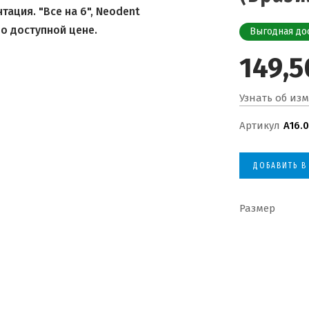
ация. "Все на 6", Neodent
о доступной цене.
Выгодная до
149,5
Узнать об из
Артикул
А16.0
ДОБАВИТЬ В
Размер