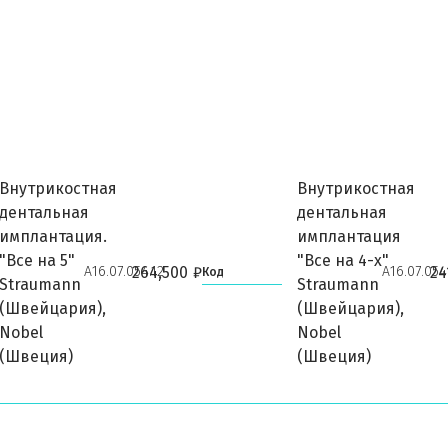
Внутрикостная
Внутрикостная
дентальная
дентальная
имплантация.
имплантация
"Все на 5"
"Все на 4-х"
А16.07.054.12
А16.07.054
264,500
₽
24
Код
Straumann
Straumann
(Швейцария),
(Швейцария),
Nobel
Nobel
(Швеция)
(Швеция)