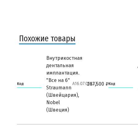
Похожие товары
Внутрикостная
дентальная
имплантация.
"Все на 6"
А16.07.054.13
287,500
₽
Код
Код
Straumann
(Швейцария),
Nobel
(Швеция)