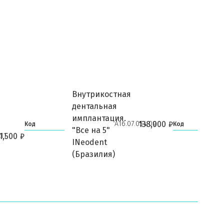
Внутрикостная
дентальная
имплантация.
А16.07.054.09
138,000
₽
Код
Код
"Все на 5"
.11
1,500
₽
INeodent
(Бразилия)