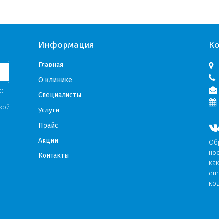
Информация
К
Главная
Ь
О клинике
«О
Специалисты
кой
Услуги
Прайс
Акции
Об
но
Контакты
как
оп
ко