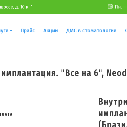
оссе, д. 10 к. 1
Пн. —
луги
Прайс
Акции
ДМС в стоматологии
имплантация. "Все на 6", Neod
Внутри
имплан
ПЛАТА
(Брази