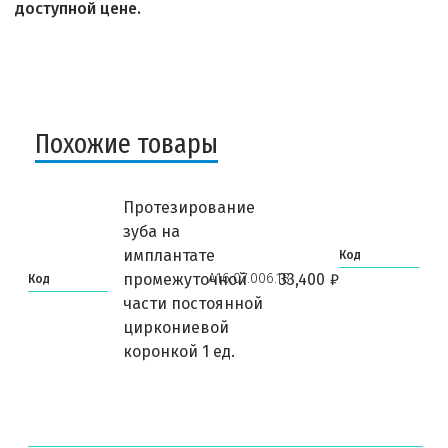
доступной цене.
Похожие товары
Протезирование
П
зуба на
з
имплантате
б
Код
А16.07.006.18
промежуточной
33,400
₽
ц
Код
части постоянной
E
циркониевой
коронкой 1 ед.