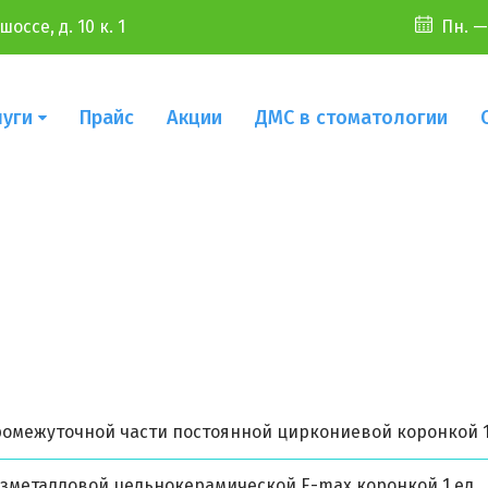
оссе, д. 10 к. 1
Пн. —
луги
Прайс
Акции
ДМС в стоматологии
ромежуточной части постоянной циркониевой коронкой 1
зметалловой цельнокерамической E-max коронкой 1 ед.