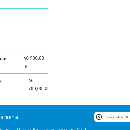
40 900,00
или
₽
46
x
700,00
₽
онтакты
Privacy notice
Адрес:
г. Москва, Варшавское шоссе, д. 10 к. 1