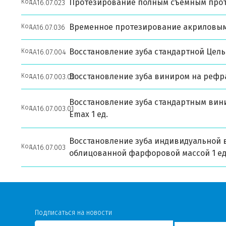
Протезирование полным съемным проте
Код
А16.07.023
Временное протезирование акриловы
Код
A16.07.036
Восстановление зуба стандартной Цел
Код
А16.07.004
Восстановление зуба виниром на рефра
Код
А16.07.003.02
Восстановление зуба стандартным вин
Код
А16.07.003.01
Еmax 1 ед.
Восстановление зуба индивидуальной 
Код
А16.07.003
облицованной фарфоровой массой 1 ед
Подписаться на новости