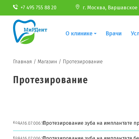
+7 495 755 88 20
г. Москва, Варшавское ш
О клинике
Врачи
Ус
Главная
/
Магазин
/
Протезирование
Протезирование
Протезирование зуба на имплантате п
Код
А16.07.006.18
Протезирование зуба на имплантате бе
Код
А16.07.006.17