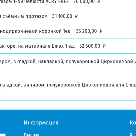
зом 1-ой челюсти ACRY FREE
70 000,00
₽
м съёмным протезом
31 100,00
₽
ьноциркониевой коронкой 1ед.
35 200,00
₽
кторе, на материале Emax 1 ед.
52 500,00
₽
иром, вкладкой, накладкой, полукоронкой Циркониевой 
вкладкой, виниром, полукоронкой Циркониевой или Ema
.
Информация
К
Главная