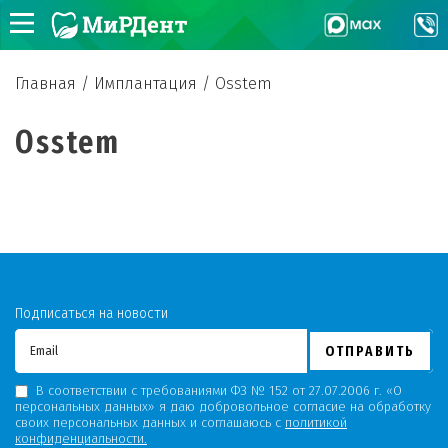
Главная
/
Имплантация
/
Osstem
Osstem
Подписаться на новости
ОТПРАВИТЬ
В соответствии с требованиями ФЗ № 152 от 27.07.2006 г. «О
персональных данных» я даю добровольное согласие на обработку
своих персональных данных и соглашаюсь с
политикой
конфиденциальности.