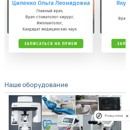
Циленко Ольга Леонидовна
Якуб
Л
Главный врач
Врач-стоматолог-хирург
Врач-
Имплантолог
Кандидат медицинских наук
ЗАПИСАТЬСЯ НА ПРИЕМ
ЗАПИ
Наше оборудование
Privacy notice