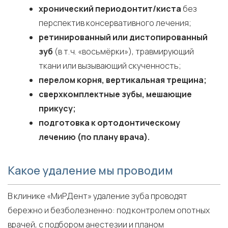
хронический периодонтит/киста
без
перспектив консервативного лечения;
ретинированный или дистопированный
зуб
(в т. ч. «восьмёрки»), травмирующий
ткани или вызывающий скученность;
перелом корня, вертикальная трещина;
сверхкомплектные зубы, мешающие
прикусу;
подготовка к ортодонтическому
лечению (по плану врача).
Какое удаление мы проводим
В клинике «МиРДент» удаление зуба проводят
бережно и безболезненно: под контролем опотных
врачей, с подбором анестезии и планом